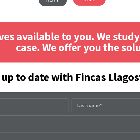
es available to you. We study
case. We offer you the sol
 up to date with Fincas Llagos