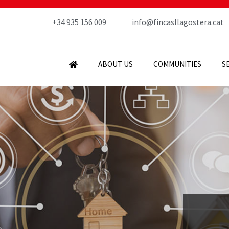
+34 935 156 009
info@fincasllagostera.cat
ABOUT US
COMMUNITIES
S