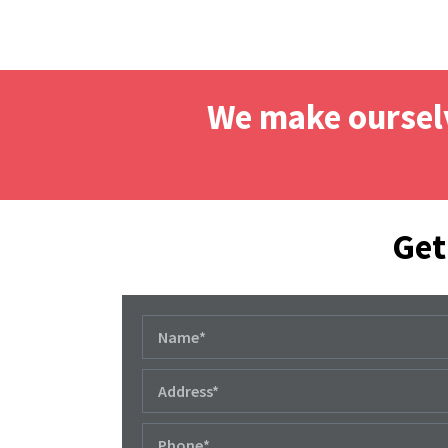
We make ourselv
Get