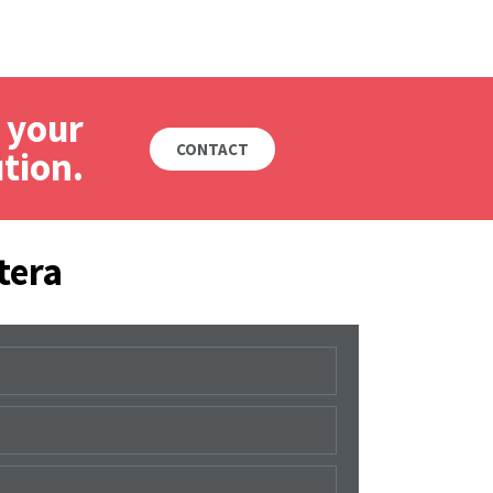
 your
CONTACT
ution.
tera