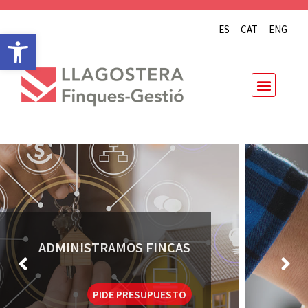
ES
CAT
ENG
Abrir barra de herramientas
ASESORÍA CONTABLE, LABORAL,
JURÍDICA Y FISCAL
PIDE PRESUPUESTO